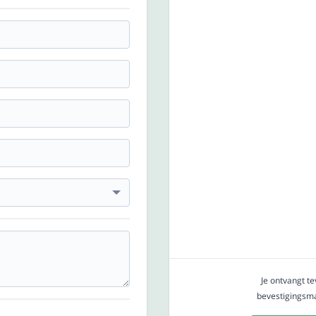
Je ontvangt t
bevestigingsmai