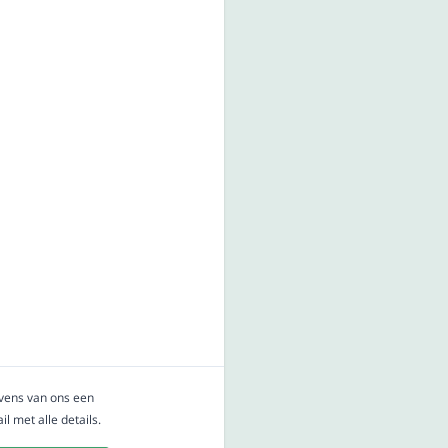
evens van ons een
l met alle details.