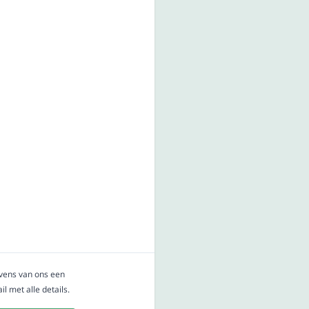
evens van ons een
l met alle details.