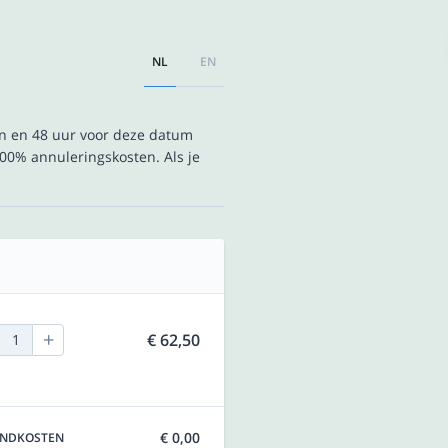
NL
EN
en en 48 uur voor deze datum
00% annuleringskosten. Als je
+
€ 62,50
1
€ 0,00
ENDKOSTEN