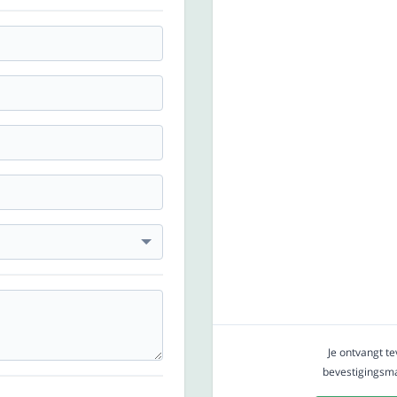
Je ontvangt t
bevestigingsmai