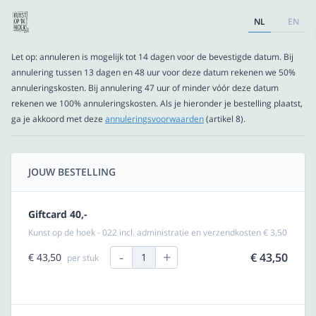
NL
EN
Let op: annuleren is mogelijk tot 14 dagen voor de bevestigde datum. Bij
annulering tussen 13 dagen en 48 uur voor deze datum rekenen we 50%
annuleringskosten. Bij annulering 47 uur of minder vóór deze datum
rekenen we 100% annuleringskosten. Als je hieronder je bestelling plaatst,
ga je akkoord met deze
annuleringsvoorwaarden
(artikel 8).
JOUW BESTELLING
Giftcard 40,-
Kunst op de hoek - 022 incl. administratie en verzendkosten € 3,50
-
+
€ 43,50
€ 43,50
1
per stuk