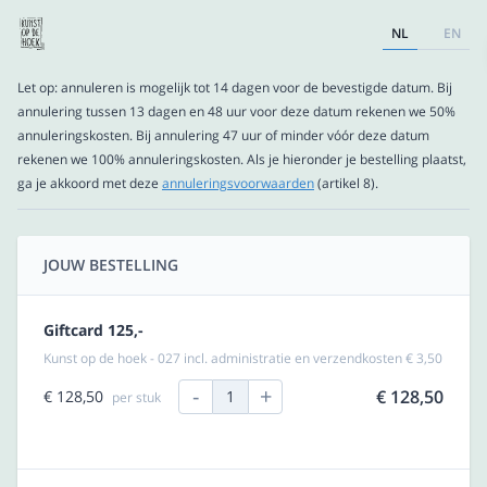
NL
EN
Let op: annuleren is mogelijk tot 14 dagen voor de bevestigde datum. Bij
annulering tussen 13 dagen en 48 uur voor deze datum rekenen we 50%
annuleringskosten. Bij annulering 47 uur of minder vóór deze datum
rekenen we 100% annuleringskosten. Als je hieronder je bestelling plaatst,
ga je akkoord met deze
annuleringsvoorwaarden
(artikel 8).
JOUW BESTELLING
Giftcard 125,-
Kunst op de hoek - 027 incl. administratie en verzendkosten € 3,50
-
+
€ 128,50
€ 128,50
1
per stuk