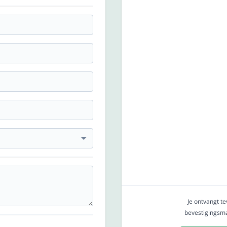
Je ontvangt t
bevestigingsmai