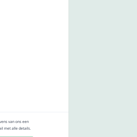
evens van ons een
l met alle details.