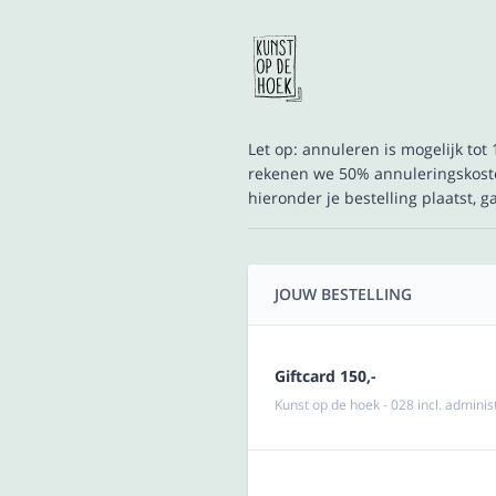
Let op: annuleren is mogelijk to
rekenen we 50% annuleringskoste
hieronder je bestelling plaatst, 
JOUW BESTELLING
Giftcard 150,-
Kunst op de hoek - 028 incl. admini