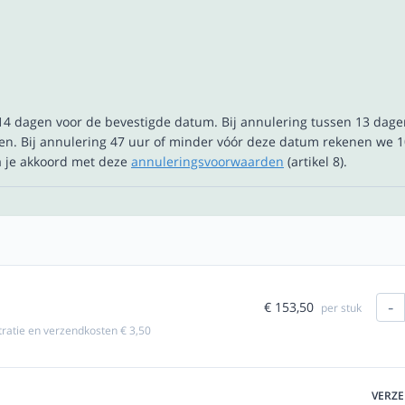
t 14 dagen voor de bevestigde datum. Bij annulering tussen 13 dag
n. Bij annulering 47 uur of minder vóór deze datum rekenen we 1
ga je akkoord met deze
annuleringsvoorwaarden
(artikel 8).
-
€ 153,50
per stuk
stratie en verzendkosten € 3,50
VERZ