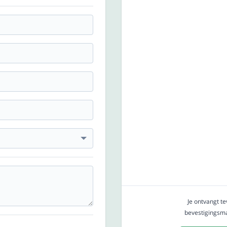
Je ontvangt t
bevestigingsmai