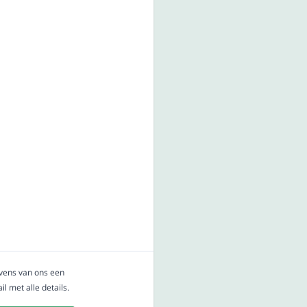
evens van ons een
l met alle details.