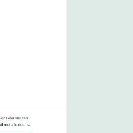
evens van ons een
l met alle details.