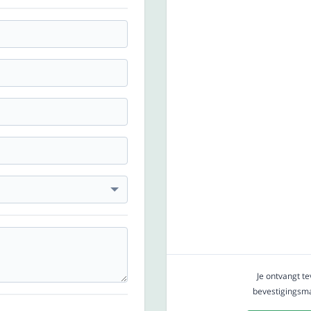
Je ontvangt t
bevestigingsmai